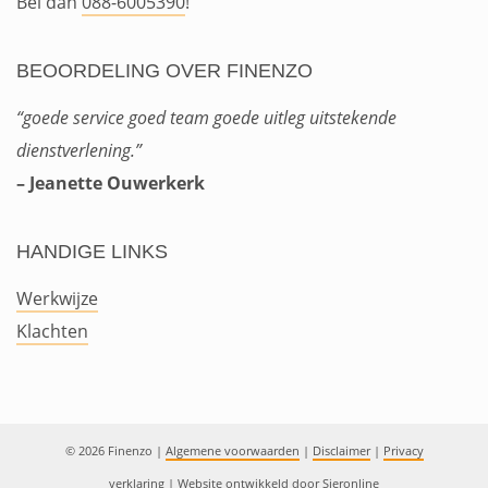
Bel dan
088-6005390
!
BEOORDELING OVER FINENZO
“goede service goed team goede uitleg uitstekende
dienstverlening.”
– Jeanette Ouwerkerk
HANDIGE LINKS
Werkwijze
Klachten
© 2026 Finenzo
|
Algemene voorwaarden
|
Disclaimer
|
Privacy
verklaring
|
Website ontwikkeld door
Sieronline