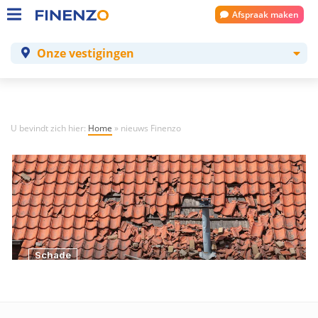
Afspraak maken
Onze vestigingen
U bevindt zich hier:
Home
»
nieuws Finenzo